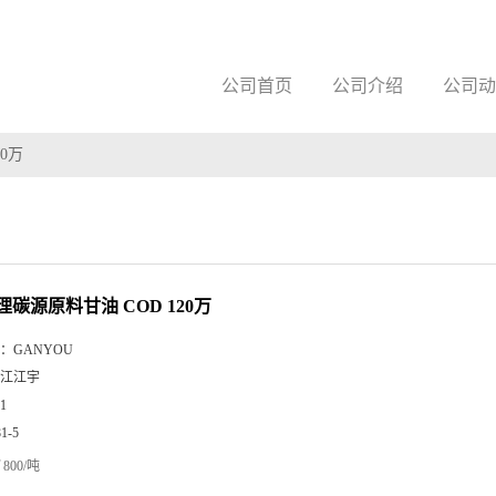
公司首页
公司介绍
公司动
0万
碳源原料甘油 COD 120万
：
GANYOU
江江宇
1
81-5
800/吨