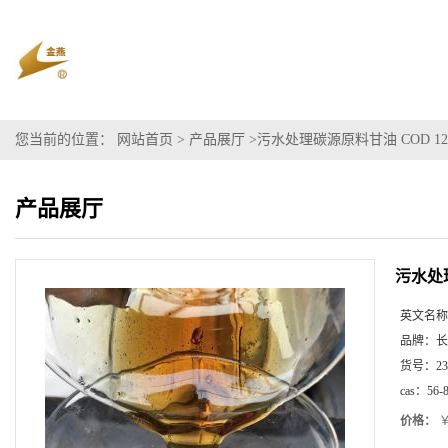
您当前的位置：
网站首页
>
产品展厅
>
污水处理碳源原料甘油 COD 12
产品展厅
污水处理
英文名称
品牌：
长
货号：
23
cas：
56-
价格：
￥