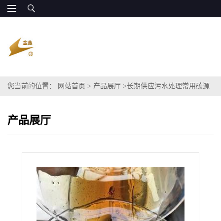
您当前的位置：
网站首页
>
产品展厅
>
长期供应污水处理常用碳源
粗甘油碳源COD60-120万
产品展厅