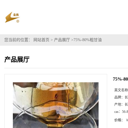
您当前的位置：
网站首页
>
产品展厅
>
75%-80%粗甘油
产品展厅
75%-
英文名称
品牌：
长
产地：
长
cas：
56-
价格：
￥