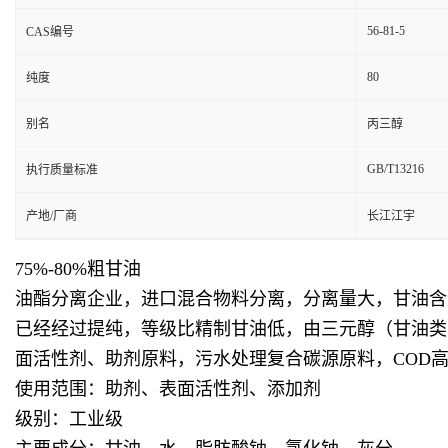
56-81-5
CAS编号
80
纯度
别名
丙三醇
GB/T13216
执行质量标准
产地/厂商
长江江宇
75%-80%粗甘油
油酯分离企业，进口混合物料分离，分离量大，甘油含量
已经经过提纯，等级比精制甘油低，由三元醇（甘油类
面活性剂、助剂原料，污水处理复合碳源原料，COD
使用范围：助剂、表面活性剂、添加剂
级别：工业级