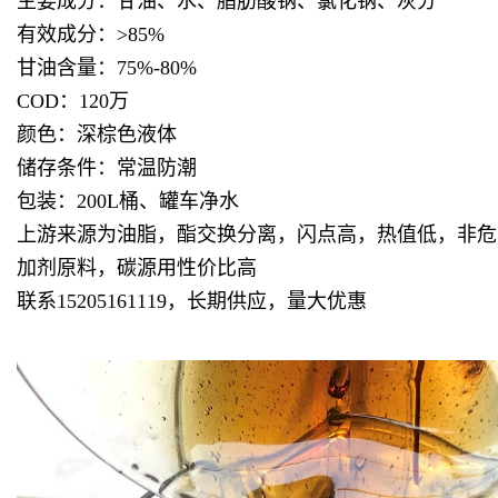
主要成分：甘油、水、脂肪酸钠、氯化钠、灰分
有效成分：>85%
甘油含量：75%-80%
COD：120万
颜色：深棕色液体
储存条件：常温防潮
包装：200L桶、罐车净水
上游来源为油脂，酯交换分离，闪点高，热值低，非危化
加剂原料，碳源用性价比高
联系15205161119，长期供应，量大优惠