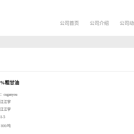
公司首页
公司介绍
公司动
80%粗甘油
：
cuganyou
江江宇
江江宇
81-5
800/吨