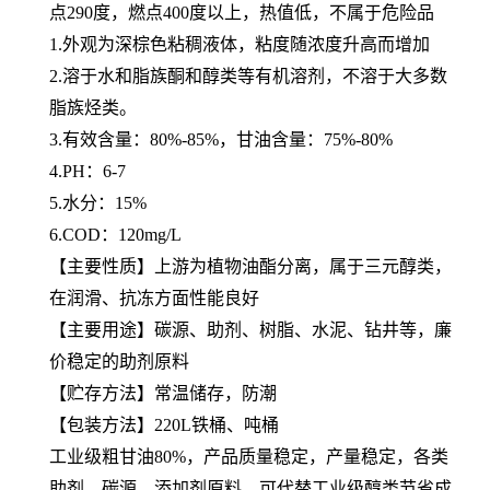
点290度，燃点400度以上，热值低，不属于危险品
1.外观为深棕色粘稠液体，粘度随浓度升高而增加
2.溶于水和脂族酮和醇类等有机溶剂，不溶于大多数
脂族烃类。
3.有效含量：80%-85%，甘油含量：75%-80%
4.PH：6-7
5.水分：15%
6.COD：120mg/L
【主要性质】上游为植物油酯分离，属于三元醇类，
在润滑、抗冻方面性能良好
【主要用途】碳源、助剂、树脂、水泥、钻井等，廉
价稳定的助剂原料
【贮存方法】常温储存，防潮
【包装方法】220L铁桶、吨桶
工业级粗甘油80%，产品质量稳定，产量稳定，各类
助剂、碳源、添加剂原料，可代替工业级醇类节省成