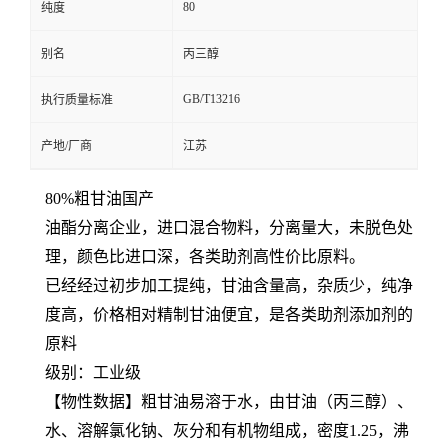
80
纯度
别名
丙三醇
GB/T13216
执行质量标准
产地/厂商
江苏
80%粗甘油国产
油酯分离企业，进口混合物料，分离量大，未脱色处
理，颜色比进口深，各类助剂高性价比原料。
已经经过初步加工提纯，甘油含量高，杂质少，纯净
度高，价格相对精制甘油便宜，是各类助剂添加剂的
原料
级别：工业级
【物性数据】粗甘油易溶于水，由甘油（丙三醇）、
水、溶解氯化钠、灰分和有机物组成，密度1.25，沸