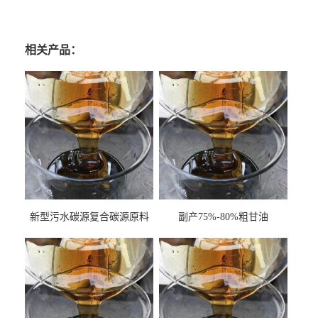
相关产品：
新型污水碳源复合碳源原料
副产75%-80%粗甘油
甘油COD120万