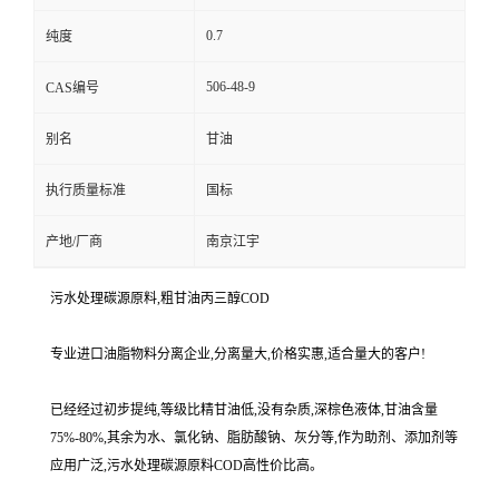
0.7
纯度
506-48-9
CAS编号
别名
甘油
执行质量标准
国标
产地/厂商
南京江宇
污水处理碳源原料,粗甘油丙三醇COD
专业进口油脂物料分离企业,分离量大,价格实惠,适合量大的客户!
已经经过初步提纯,等级比精甘油低,没有杂质,深棕色液体,甘油含量
75%-80%,其余为水、氯化钠、脂肪酸钠、灰分等,作为助剂、添加剂等
应用广泛,污水处理碳源原料COD高性价比高。