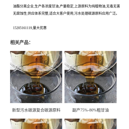
油酯分离企业,生产各浓度甘油,产量稳定,上游原料为纯植物油,无毒无害
无腐蚀性,供应体系完整,适合大客户使用,污水处理碳源原料应用广泛。
15205161119,量大优惠
相关产品：
新型污水碳源复合碳源原料
副产75%-80%粗甘油
甘油COD120万