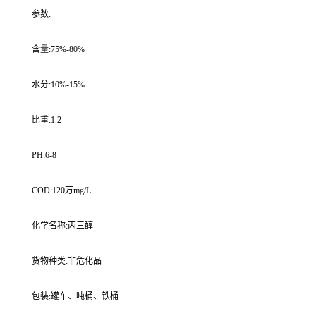
参数:
含量:75%-80%
水分:10%-15%
比重:1.2
PH:6-8
COD:120万mg/L
化学名称:丙三醇
货物种类:非危化品
包装:罐车、吨桶、铁桶