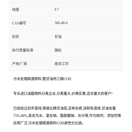
0.7
纯度
506-48-9
CAS编号
别名
甘油
执行质量标准
国标
产地/厂商
南京江宇
污水处理碳源原料,粗甘油丙三醇COD
专业进口油脂物料分离企业,分离量大,价格实惠,适合量大的客户!
已经经过初步提纯,等级比精甘油低,没有杂质,深棕色液体,甘油含量
75%-80%,其余为水、氯化钠、脂肪酸钠、灰分等,作为助剂、添加剂等
应用广泛,污水处理碳源原料COD高性价比高。