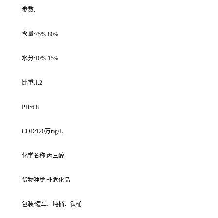
参数:
含量:75%-80%
水分:10%-15%
比重:1.2
PH:6-8
COD:120万mg/L
化学名称:丙三醇
货物种类:非危化品
包装:罐车、吨桶、铁桶