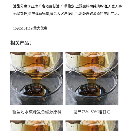
油酯分离企业,生产各浓度甘油,产量稳定,上游原料为纯植物油,无毒无害
无腐蚀性,供应体系完整,适合大客户使用,污水处理碳源原料应用广泛。
15205161119,量大优惠
相关产品：
新型污水碳源复合碳源原料
副产75%-80%粗甘油
甘油COD120万