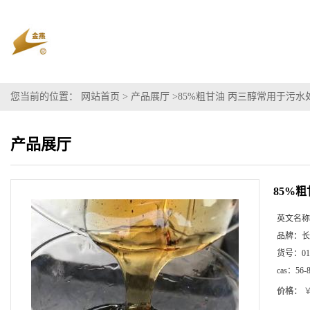
您当前的位置：
网站首页
>
产品展厅
>
85%粗甘油 丙三醇常用于污水
产品展厅
85%
英文名称
品牌：
长
货号：
01
cas：
56-
价格：
￥