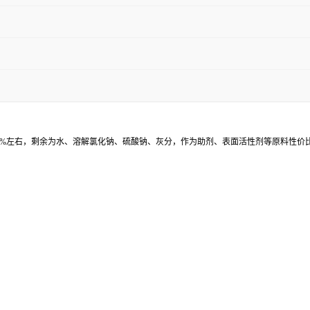
0%左右，剩余为水、溶解氯化钠、硫酸钠、灰分，作为助剂、表面活性剂等原料性价