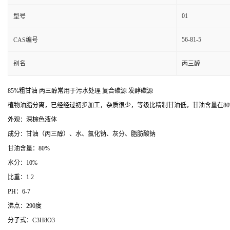
01
型号
56-81-5
CAS编号
别名
丙三醇
85%粗甘油 丙三醇常用于污水处理 复合碳源 发酵碳源
植物油脂分离，已经经过初步加工，杂质很少，等级比精制甘油低，甘油含量在8
外观：深棕色液体
成分：甘油（丙三醇）、水、氯化钠、灰分、脂肪酸钠
甘油含量：80%
水分：10%
比重：1.2
PH：6-7
沸点：290度
分子式：C3H8O3