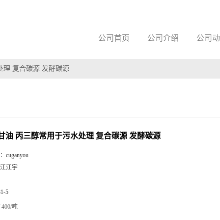
公司首页
公司介绍
公司动
处理 复合碳源 发酵碳源
粗甘油 丙三醇常用于污水处理 复合碳源 发酵碳源
：
cuganyou
江江宇
81-5
400/吨