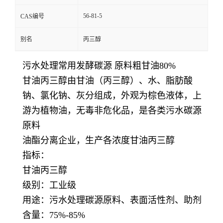
56-81-5
CAS编号
别名
丙三醇
污水处理常用发酵碳源 原料粗甘油80%
甘油丙三醇由甘油（丙三醇）、水、脂肪酸
钠、氯化钠、灰分组成，外观为棕色液体，上
游为植物油，无毒非危化品，是各类污水碳源
原料
油酯分离企业，生产各浓度甘油丙三醇
指标：
甘油
丙三醇
级别：工业级
用途：污水处理碳源原料、表面活性剂、助剂
含量：75%-85%