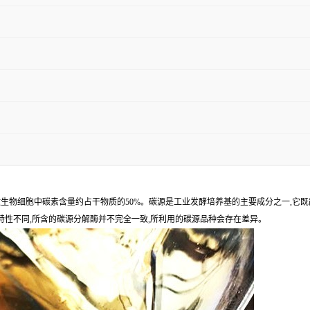
rce)。微生物细胞中碳素含量约占干物质的50%。碳源是工业发酵培养基的主要成分之一
特性不同,所含的碳源分解酶并不完全一致,所利用的碳源品种会存在差异。