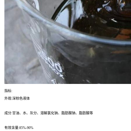
指标:
外观:深棕色液体
成分:甘油、水、灰分、溶解氯化钠、脂肪酸钠、脂肪酸等
有效含量:85%-90%