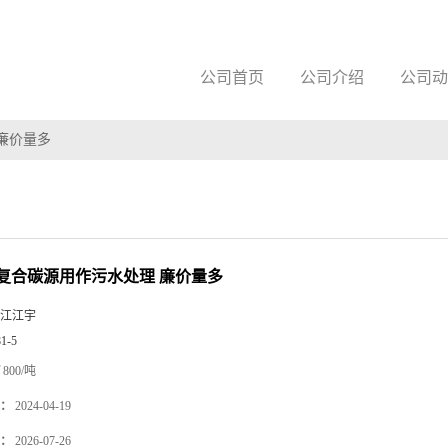
公司首页
公司介绍
公司动
廉价量多
复合碳源用作污水处理 廉价量多
江江宇
81-5
800/吨
：
2024-04-19
：
2026-07-26