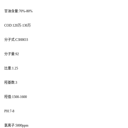
甘油含量:70%-80%
COD:120万-130万
分子式:C3H8O3
分子量:92
比重:1.25
羟基数:3
羟值:1500-1600
PH:7-8
氯离子:5000ppm