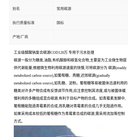
别名
常用碳源
执行质量标准
国标
产地/厂商
工业级醋酸钠复合碳源COD120万 专用于污水处理
碳源一般分为糖类,油脂,有机酸醇和碳氢化合物,主要是为工业微生物提
供代谢能量,根据微生物利用碳源速度的快慢,可将碳源分为 碳源(readily
metabolized carbon source),如葡萄糖、燕糖;迟效碳源(gradually
metabolized carbon source),如乳糖、淀粉。葡萄糖等易被菌体迅速利用的
糖类对许多产物合成有反馈调节作用,应注意控制其浓度,或与被菌体缓
慢利用的多糖组成混合碳源,有利于目标产物的合成。如青霉素发酵中,
葡萄糖能阻過青霉素的合成,而乳糖对青霉素的合成几乎无阻過作用。
如果采用成本较低的葡萄糖作为青霉素合成的碳源,需采用流加等控制
方式。