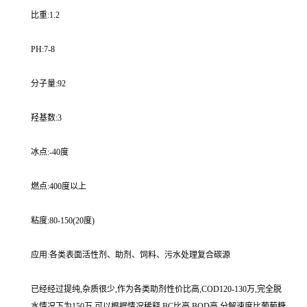
比重:1.2
PH:7-8
分子量:92
羟基数:3
冰点:-40度
燃点:400度以上
粘度:80-150(20度)
应用:各类表面活性剂、助剂、饲料、污水处理复合碳源
已经经过提纯,杂质很少,作为各类助剂性价比高,COD120-130万,完全脱
水情况下为150万,可以根据情况稀释,BC比高,BOD高,分解速度比葡萄糖