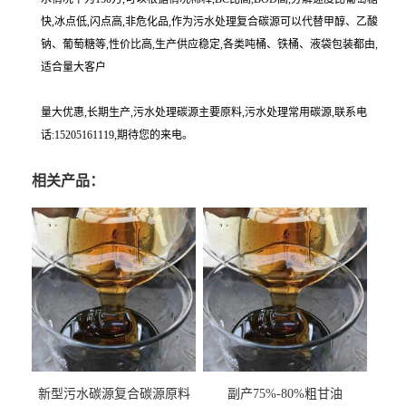
快,冰点低,闪点高,非危化品,作为污水处理复合碳源可以代替甲醇、乙酸
钠、葡萄糖等,性价比高,生产供应稳定,各类吨桶、铁桶、液袋包装都由,
适合量大客户
量大优惠,长期生产,污水处理碳源主要原料,污水处理常用碳源,联系电
话:15205161119,期待您的来电。
相关产品：
新型污水碳源复合碳源原料
副产75%-80%粗甘油