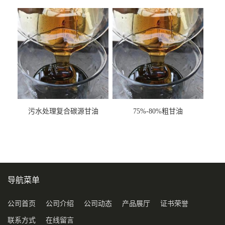
甘油COD120万
污水处理复合碳源甘油
75%-80%粗甘油
COD120万
导航菜单
公司首页
公司介绍
公司动态
产品展厅
证书荣誉
联系方式
在线留言