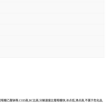
乙酸钠等,COD高,BC比高,分解速度比葡萄糖快,冰点低,沸点高,不属于危化品,