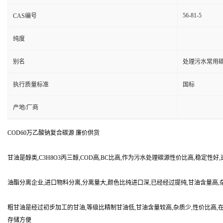
56-81-5
CAS编号
纯度
别名
处理污水常用
执行质量标准
国标
产地/厂商
COD60万乙酸钠复合碳源 廉价供货
甘油是醇类,C3H8O3丙三醇,COD高,BC比高,作为污水处理碳源性价比高,稳定
油酯分离企业,进口物料分离,分离量大,颜色比纯进口深,已经经过提纯,甘油含量高
粗甘油是经过初步加工的甘油,等级比精制甘油低,甘油含量较高,杂质少,性价比高,在
存储方便