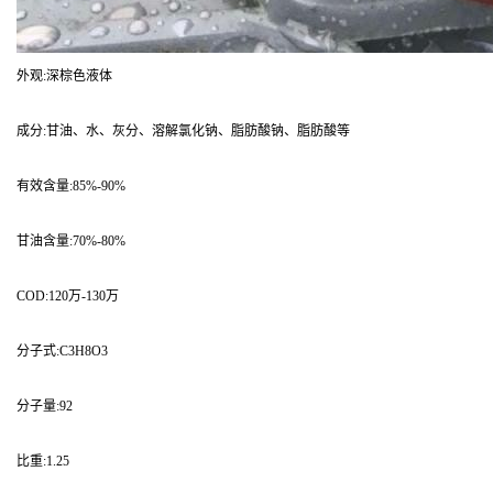
外观:深棕色液体
成分:甘油、水、灰分、溶解氯化钠、脂肪酸钠、脂肪酸等
有效含量:85%-90%
甘油含量:70%-80%
COD:120万-130万
分子式:C3H8O3
分子量:92
比重:1.25