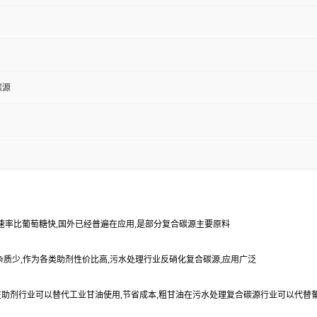
碳源
性好,速率比葡萄糖快,国外已经普遍在应用,是部分复合碳源主要原料
,杂质少,作为各类助剂性价比高,污水处理行业反硝化复合碳源,应用广泛
助剂行业可以替代工业甘油使用,节省成本,粗甘油在污水处理复合碳源行业可以代替葡萄糖