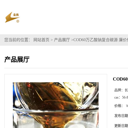
您当前的位置：
网站首页
>
产品展厅
>
COD60万乙酸钠复合碳源 廉
产品展厅
COD
品牌：
长
cas：
56-
价格：
￥
发布日期
更新日期