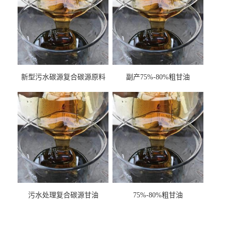
新型污水碳源复合碳源原料
副产75%-80%粗甘油
甘油COD120万
污水处理复合碳源甘油
75%-80%粗甘油
COD120万