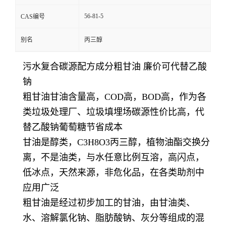
56-81-5
CAS编号
别名
丙三醇
污水复合碳源配方成分粗甘油 廉价可代替乙酸
钠
粗甘油甘油含量高，COD高，BOD高，作为各
类垃圾处理厂、垃圾填埋场碳源性价比高，代
替乙酸钠葡萄糖节省成本
甘油是醇类，C3H8O3丙三醇，植物油酯交换分
离，不是油类，与水任意比例互溶，高闪点，
低冰点，天然来源，非危化品，在各类助剂中
应用广泛
粗甘油是经过初步加工的甘油，由甘油类、
水、溶解氯化钠、脂肪酸钠、灰分等组成的混