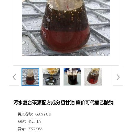
污水复合碳源配方成分粗甘油 廉价可代替乙酸钠
英文名称：
GANYOU
品牌：
长江江宇
货号：
77772356