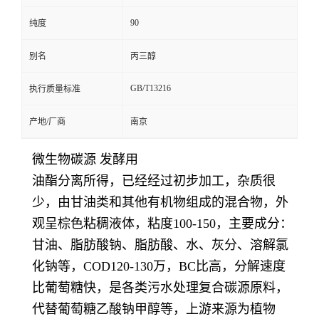
90
纯度
别名
丙三醇
GB/T13216
执行质量标准
产地/厂商
南京
微生物碳源 发酵用
油酯分离所得，已经经过初步加工，杂质很
少，由甘油类和其他有机物组成的混合物，外
观呈棕色粘稠液体，粘度100-150，主要成分：
甘油、脂肪酸钠、脂肪酸、水、灰分、溶解氯
化钠等，COD120-130万，BC比高，分解速度
比葡萄糖快，是各类污水处理复合碳源原料，
代替葡萄糖乙酸钠甲醇等，上游来源为植物