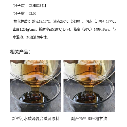
[分子式]：C3H8O3 [1]
[分子量]：92.09
[物化性质]：熔点18.17℃。沸点290℃（分解）。闪点（开杯）177℃。
密度1.261g/cm3。折射率nD(20℃)1.474。粘度（20℃）1499mPa·s。与
水混溶，水溶液为中性。
相关产品：
新型污水碳源复合碳源原料
副产75%-80%粗甘油
甘油COD120万