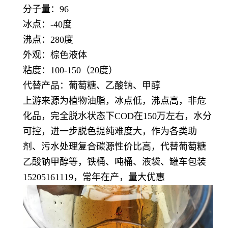
分子量：96
冰点：-40度
沸点：280度
外观：棕色液体
粘度：100-150（20度）
代替产品：葡萄糖、乙酸钠、甲醇
上游来源为植物油脂，冰点低，沸点高，非危
化品，完全脱水状态下COD在150万左右，水分
可控，进一步脱色提纯难度大，作为各类助
剂、污水处理复合碳源性价比高，代替葡萄糖
乙酸钠甲醇等，铁桶、吨桶、液袋、罐车包装
15205161119，常年在产，量大优惠