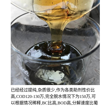
已经经过提纯,杂质很少,作为各类助剂性价比
高,COD120-130万,完全脱水情况下为150万,可
以根据情况稀释,BC比高,BOD高,分解速度比葡