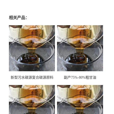
相关产品：
新型污水碳源复合碳源原料
副产75%-80%粗甘油
甘油COD120万