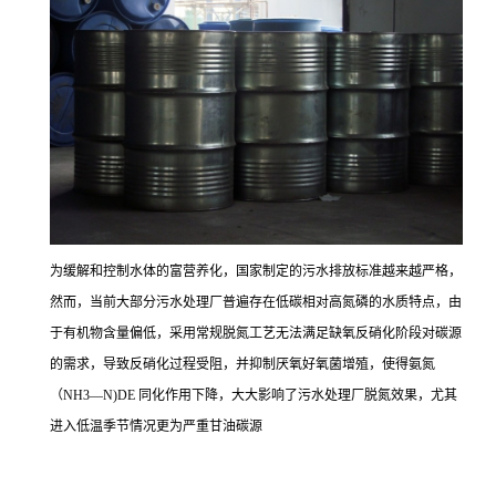
为缓解和控制水体的富营养化，国家制定的污水排放标准越来越严格，
然而，当前大部分污水处理厂普遍存在低碳相对高氮磷的水质特点，由
于有机物含量偏低，采用常规脱氮工艺无法满足缺氧反硝化阶段对碳源
的需求，导致反硝化过程受阻，并抑制厌氧好氧菌增殖，使得氨氮
（NH3—N)DE 同化作用下降，大大影响了污水处理厂脱氮效果，尤其
进入低温季节情况更为严重甘油碳源