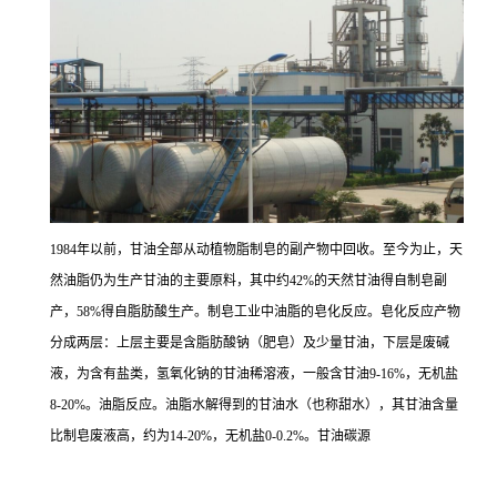
1984年以前，甘油全部从动植物脂制皂的副产物中回收。至今为止，天
然油脂仍为生产甘油的主要原料，其中约42%的天然甘油得自制皂副
产，58%得自脂肪酸生产。制皂工业中油脂的皂化反应。皂化反应产物
分成两层：上层主要是含脂肪酸钠（肥皂）及少量甘油，下层是废碱
液，为含有盐类，氢氧化钠的甘油稀溶液，一般含甘油9-16%，无机盐
8-20%。油脂反应。油脂水解得到的甘油水（也称甜水），其甘油含量
比制皂废液高，约为14-20%，无机盐0-0.2%。甘油碳源