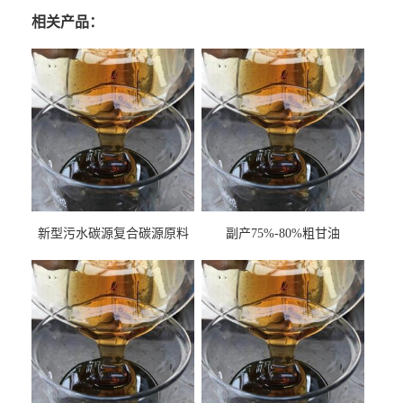
相关产品：
新型污水碳源复合碳源原料
副产75%-80%粗甘油
甘油COD120万