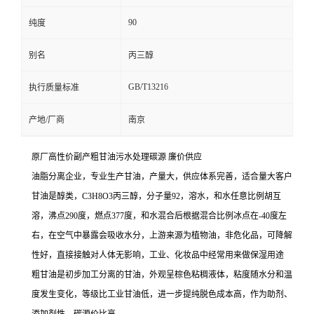
90
纯度
别名
丙三醇
GB/T13216
执行质量标准
产地/厂商
南京
原厂高性价副产粗甘油污水处理碳源 廉价供应
油脂分离企业，专业生产甘油，产量大，供应体系完善，适合量大客户
甘油是醇类，C3H8O3丙三醇，分子量92，溶水，和水任意比例胡互
溶，沸点290度，燃点377度，和水混合后根据混合比例冰点在-40度左
右，在空气中暴露会吸收水分，上游来源为植物油，非危化品，可降解
性好，直接接触对人体无影响，工业、化妆品中经常用来做保湿用途
粗甘油是初步加工分离的甘油，外观呈棕色粘稠液体，粘度随水分和温
度发生变化，等级比工业甘油低，进一步提纯脱色成本高，作为助剂、