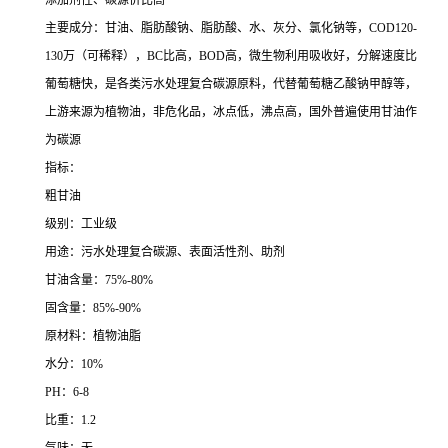
添加剂性、碳源价比高
主要成分：甘油、脂肪酸钠、脂肪酸、水、灰分、氯化钠等，COD120-
130万（可稀释），BC比高，BOD高，微生物利用吸收好，分解速度比
葡萄糖快，是各类污水处理复合碳源原料，代替葡萄糖乙酸钠甲醇等，
上游来源为植物油，非危化品，冰点低，沸点高，国外普遍使用甘油作
为碳源
指标：
粗甘油
级别：工业级
用途：污水处理复合碳源、表面活性剂、助剂
甘油含量：75%-80%
固含量：85%-90%
原材料：植物油脂
水分：10%
PH：6-8
比重：1.2