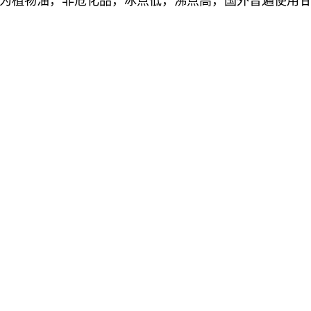
为植物油，非危化品，冰点低，沸点高，国外普遍使用