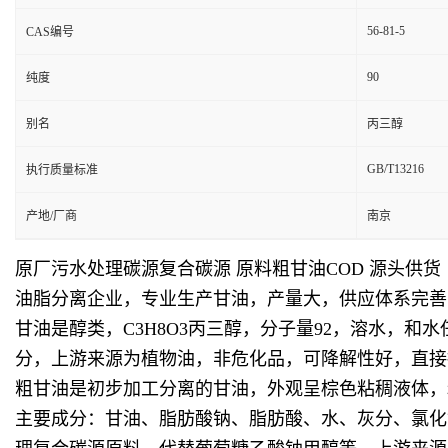
56-81-5
CAS编号
90
纯度
别名
丙三醇
GB/T13216
执行质量标准
产地/厂商
南京
原厂污水处理碳源复合碳源 原料粗甘油COD 源头供货
油脂分离企业，专业生产甘油，产量大，供应体系完善
甘油是醇类，C3H8O3丙三醇，分子量92，溶水，和
分，上游来源为植物油，非危化品，可降解性好，直接
粗甘油是初步加工分离的甘油，外观呈棕色粘稠液体，
主要成分：甘油、脂肪酸钠、脂肪酸、水、灰分、氯化钠等