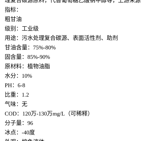
理复合碳源原料，代替葡萄糖乙酸钠甲醇等，上游来源
指标：
粗甘油
级别：工业级
用途：污水处理复合碳源、表面活性剂、助剂
甘油含量：75%-80%
固含量：85%-90%
原材料：植物油脂
水分：10%
PH：6-8
比重：1.2
气味：无
COD：120万-130万mg/L（可稀释）
分子量：96
冰点：-40度