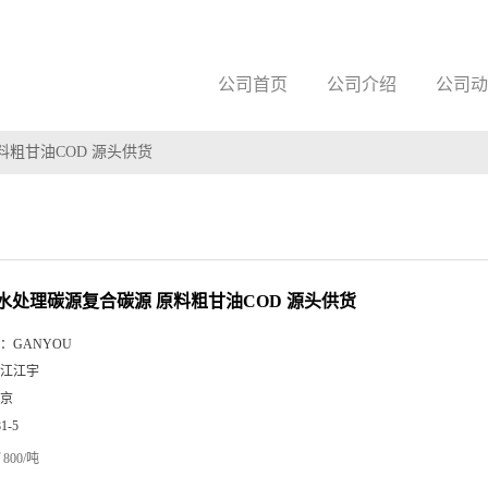
公司首页
公司介绍
公司动
粗甘油COD 源头供货
水处理碳源复合碳源 原料粗甘油COD 源头供货
：
GANYOU
江江宇
京
81-5
800/吨