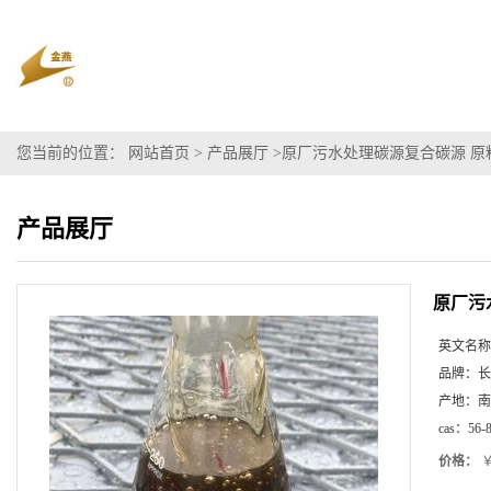
您当前的位置：
网站首页
>
产品展厅
>
原厂污水处理碳源复合碳源 原料
产品展厅
原厂污
英文名称
品牌：
长
产地：
南
cas：
56-
价格：
￥