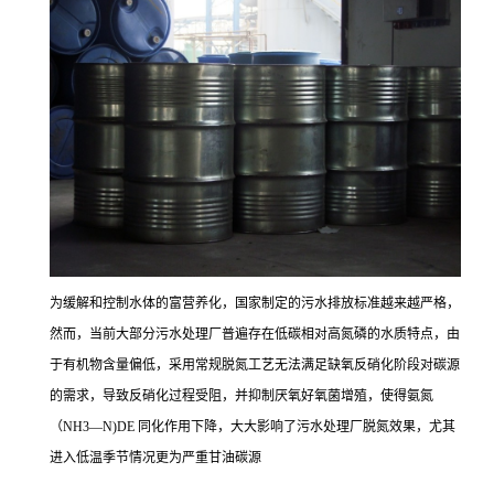
为缓解和控制水体的富营养化，国家制定的污水排放标准越来越严格，
然而，当前大部分污水处理厂普遍存在低碳相对高氮磷的水质特点，由
于有机物含量偏低，采用常规脱氮工艺无法满足缺氧反硝化阶段对碳源
的需求，导致反硝化过程受阻，并抑制厌氧好氧菌增殖，使得氨氮
（NH3—N)DE 同化作用下降，大大影响了污水处理厂脱氮效果，尤其
进入低温季节情况更为严重甘油碳源