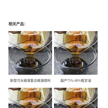
相关产品：
新型污水碳源复合碳源原料
副产75%-80%粗甘油
甘油COD120万