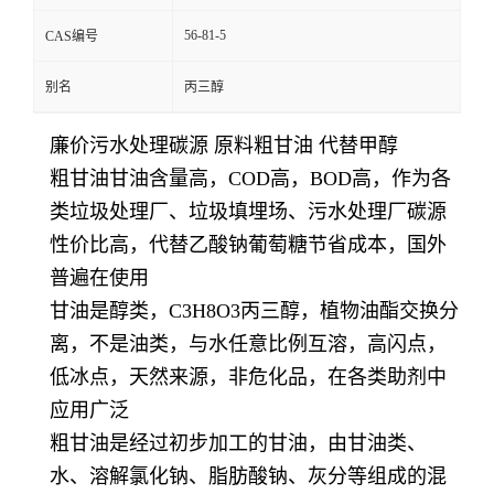
56-81-5
CAS编号
别名
丙三醇
廉价污水处理碳源 原料粗甘油 代替甲醇
粗甘油甘油含量高，COD高，BOD高，作为各
类垃圾处理厂、垃圾填埋场、污水处理厂碳源
性价比高，代替乙酸钠葡萄糖节省成本，国外
普遍在使用
甘油是醇类，C3H8O3丙三醇，植物油酯交换分
离，不是油类，与水任意比例互溶，高闪点，
低冰点，天然来源，非危化品，在各类助剂中
应用广泛
粗甘油是经过初步加工的甘油，由甘油类、
水、溶解氯化钠、脂肪酸钠、灰分等组成的混