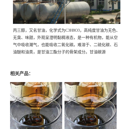
丙三醇，又名甘油，化学式为C3H8O3，高纯度甘油为无色、
无臭、味甜，外观呈澄明黏稠液态，是一种有机物，能从空
气中吸收潮气，也能吸收二氧化碳。难溶于、二硫化碳、石
油醚和油类，是甘油三酯分子的骨架成分。甘油碳源
相关产品：