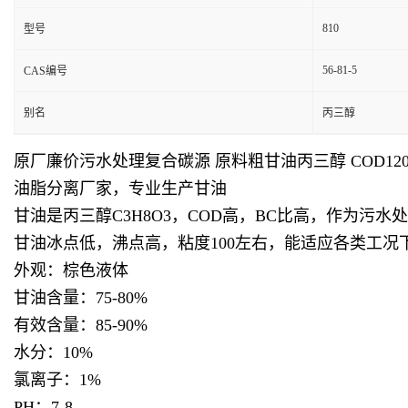
810
型号
56-81-5
CAS编号
别名
丙三醇
原厂廉价污水处理复合碳源 原料粗甘油丙三醇 COD12
油脂分离厂家，专业生产甘油
甘油是丙三醇C3H8O3，COD高，BC比高，作为
甘油冰点低，沸点高，粘度100左右，能适应各类工况
外观：棕色液体
甘油含量：75-80
%
有效含量：85-90
%
水分：10
%
氯离子：1%
PH：7-8