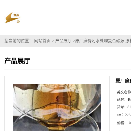
您当前的位置：
网站首页
>
产品展厅
>
原厂廉价污水处理复合碳源 原料
产品展厅
原厂廉
英文名称
品牌：
长
货号：
81
cas：
56-
价格：
￥