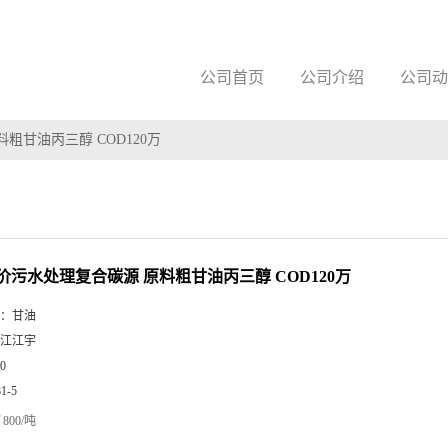
公司首页
公司介绍
公司动
粗甘油丙三醇 COD120万
价污水处理复合碳源 原料粗甘油丙三醇 COD120万
：
甘油
江江宇
0
81-5
800/吨