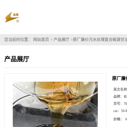
您当前的位置：
网站首页
>
产品展厅
>
原厂廉价污水处理复合碳源甘油
产品展厅
原厂廉
英文名称
品牌：
长
货号：
70
cas：
56-
价格：
￥