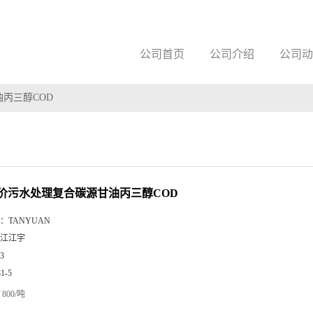
公司首页
公司介绍
公司动
丙三醇COD
价污水处理复合碳源甘油丙三醇COD
：
TANYUAN
江江宇
3
81-5
800/吨