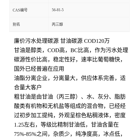
56-81-5
CAS编号
别名
丙三醇
廉价污水处理碳源 甘油碳源 COD120万
甘油是醇类，COD高，BC比高，作为污水处理
碳源性价比高，稳定性好，速率比葡萄糖快，
国外已经普遍在应用
油酯分离企业，分离量大，供应体系完善，适
合量大客户
粗甘油
是由甘油（丙三醇）、水、灰分、脂肪
酸类有机物和无机盐等组成的混合物，已经经
过初步加工提纯，外观呈棕色粘稠液体，密度
1.25左右，等级比精制甘油低，甘油含量在
75%-85%之间，杂质少，纯净度高，冰点低，