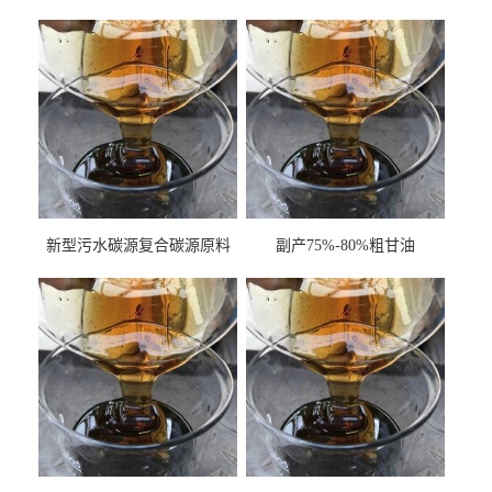
新型污水碳源复合碳源原料
副产75%-80%粗甘油
甘油COD120万