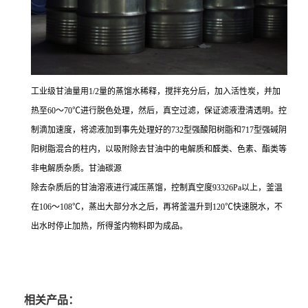
工业级甘油量用1/2量的蒸馏水稀释，搅拌充分后，加入活性炭，并加
热至60～70℃进行脱色处理，然后，真空过滤，保证滤液澄清透明。控
制滴加速度，将滤液加到事先处理好的732型强酸阳树脂和717型强碱阴
阳树脂混合的柱内，以吸附除去甘油中的电解质和醛类、色素、酯类等
非电解质杂质。甘油碳源
除去杂质后的甘油溶液进行减压蒸馏，控制真空度93326Pa以上，釜温
在106～108℃，蒸出大部分水之后，再将釜温升到120℃快速脱水，不
出水时停止加热，所得釜内物料即为成品。
相关产品：