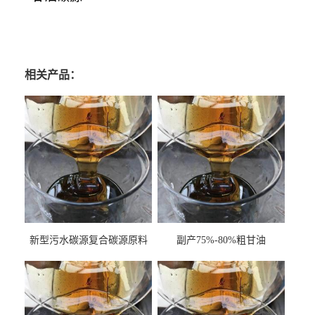
相关产品：
新型污水碳源复合碳源原料
副产75%-80%粗甘油
甘油COD120万