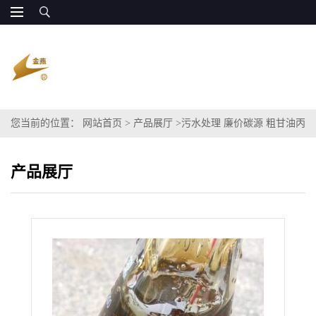
您当前的位置：
网站首页
>
产品展厅
>
污水处理 廉价碳源 粗甘油丙
三醇80%
产品展厅