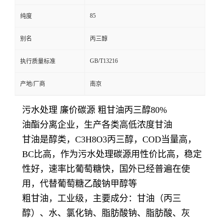
85
纯度
别名
丙三醇
GB/T13216
执行质量标准
产地/厂商
南京
污水处理 廉价碳源 粗甘油丙三醇80%
油酯分离企业，生产各类高低浓度甘油
甘油是醇类，C3H8O3丙三醇，COD当量高，
BC比高，作为污水处理碳源用性价比高，稳定
性好，速率比葡萄糖快，国外已经普遍在使
用，代替葡萄糖乙酸钠甲醇等
粗甘油，工业级，主要成分：甘油（丙三
醇）、水、氯化钠、脂肪酸钠、脂肪酸、灰