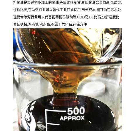
粗甘油是经过初步加工的甘油,等级比精制甘油低,甘油含量较高,杂质少,
性价比高,在助剂行业可以替代工业甘油使用,节省成本,粗甘油在污水处
理复合碳源行业可以代替葡萄糖乙酸钠等,COD高,BC比高,分解速度比
葡萄糖快,冰点低,沸点高,不属于危化品,存储方便