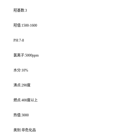
羟基数:3
羟值:1500-1600
PH:7-8
氯离子:5000ppm
水分:10%
沸点:290度
燃点:400度以上
热值:3000
类别:非危化品