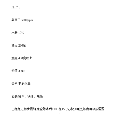
PH:7-8
氯离子:5000ppm
水分:10%
沸点:290度
燃点:400度以上
热值:3000
类别:非危化品
包装:罐车、铁桶、吨桶
已经经过初步提纯,完全除水后COD在150万,水分可控,浓度可以按需要