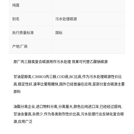
纯度
别名
污水处理碳源
执行质量标准
国标
产地/厂商
原厂丙三醇类复合碳源用作污水处理 效果可代替乙酸钠碳源
甘油是醇类,C3H8O3丙三醇,COD高,BC比高,作为污水处理碳源性价比
高,稳定性好,速率比葡萄糖快,国外已经普遍在应用,是部分复合碳源主要
原料
油酯分离企业,进口物料分离,分离量大,颜色比纯进口深,已经经过提纯,
甘油含量高,杂质少,作为各类助剂性价比高,污水处理行业反硝化复合碳
源,应用广泛