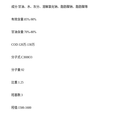
成分:甘油、水、灰分、溶解氯化钠、脂肪酸钠、脂肪酸等
有效含量:85%-90%
甘油含量:70%-80%
COD:120万-130万
分子式:C3H8O3
分子量:92
比重:1.25
羟基数:3
羟值:1500-1600