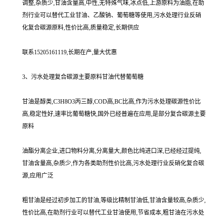
调整,杂质少,甘油含量高,中性,无特殊气味,冰点低,上游原料为油脂,在助
剂行业可以替代工业甘油、乙酸钠、葡萄糖等使用,污水处理行业反硝
化复合碳源原料,性价比高,质量稳定,长期供应
联系15205161119,长期在产,量大优惠
3、污水处理复合碳源主要原料甘油代替葡萄糖
甘油是醇类,C3H8O3丙三醇,COD高,BC比高,作为污水处理碳源性价比
高,稳定性好,速率比葡萄糖快,国外已经普遍在应用,是部分复合碳源主要
原料
油酯分离企业,进口物料分离,分离量大,颜色比纯进口深,已经经过提纯,
甘油含量高,杂质少,作为各类助剂性价比高,污水处理行业反硝化复合碳
源,应用广泛
粗甘油是经过初步加工的甘油,等级比精制甘油低,甘油含量较高,杂质少,
性价比高,在助剂行业可以替代工业甘油使用,节省成本,粗甘油在污水处