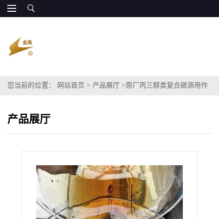
您当前的位置：
网站首页
>
产品展厅
>
原厂丙三醇类复合碳源用作
污水处理 效果可代替乙酸钠碳源
产品展厅