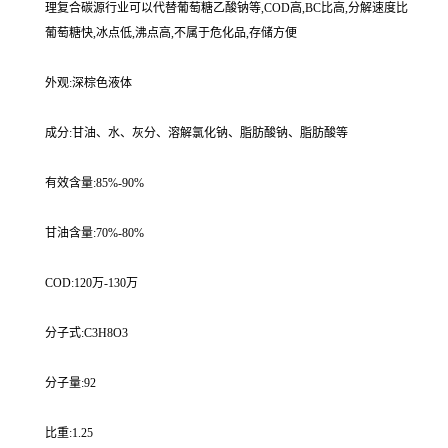
理复合碳源行业可以代替葡萄糖乙酸钠等,COD高,BC比高,分解速度比
葡萄糖快,冰点低,沸点高,不属于危化品,存储方便
外观:深棕色液体
成分:甘油、水、灰分、溶解氯化钠、脂肪酸钠、脂肪酸等
有效含量:85%-90%
甘油含量:70%-80%
COD:120万-130万
分子式:C3H8O3
分子量:92
比重:1.25