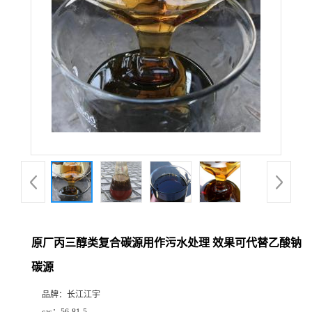
原厂丙三醇类复合碳源用作污水处理 效果可代替乙酸钠
碳源
品牌：
长江江宇