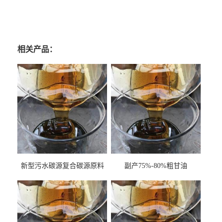
相关产品：
新型污水碳源复合碳源原料
副产75%-80%粗甘油
甘油COD120万