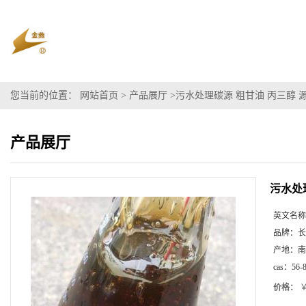
您当前的位置：
网站首页
>
产品展厅
>
污水处理碳源 粗甘油 丙三醇 
产品展厅
污水处
英文名称
品牌：
长
产地：
南
cas：
56-
价格：
￥