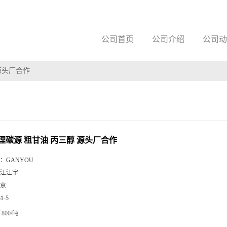
公司首页
公司介绍
公司动
源头厂合作
理碳源 粗甘油 丙三醇 源头厂合作
：
GANYOU
江江宇
京
81-5
800/吨