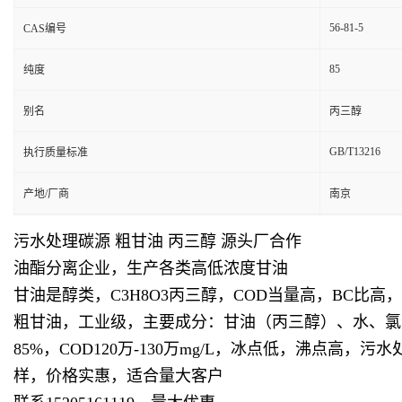
56-81-5
CAS编号
85
纯度
别名
丙三醇
GB/T13216
执行质量标准
产地/厂商
南京
污水处理碳源 粗甘油 丙三醇 源头厂合作
油酯分离企业，生产各类高低浓度甘油
甘油是醇类，C3H8O3丙三醇，COD当量高，BC
粗甘油，工业级，主要成分：甘油（丙三醇）、水、氯化钠
85%，COD120万-130万mg/L，冰点低，沸
样，价格实惠，适合量大客户