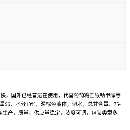
萄糖快，国外已经普遍在使用，代替葡萄糖乙酸钠甲醇等
96，水分10%，深棕色液体，溶水，总甘含量：75-
，常年生产，质量、供应量稳定，浓度可调，包装类型多