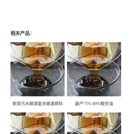
相关产品：
新型污水碳源复合碳源原料
副产75%-80%粗甘油
甘油COD120万