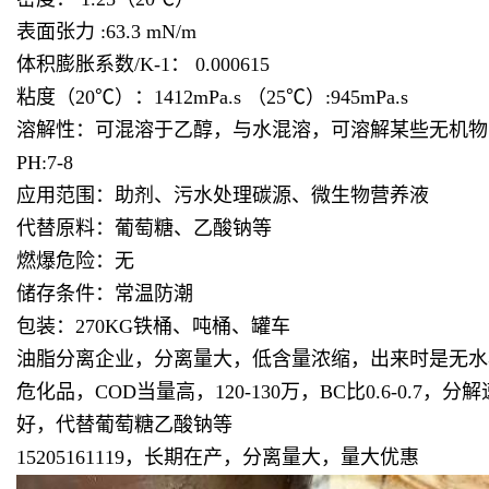
表面张力 :63.3 mN/m
体积膨胀系数/K-1： 0.000615
粘度（20℃）：1412mPa.s （25℃）:945mPa.s
溶解性：可混溶于乙醇，与水混溶，可溶解某些无机物
PH:7-8
应用范围：助剂、污水处理碳源、微生物营养液
代替原料：葡萄糖、乙酸钠等
燃爆危险：无
储存条件：常温防潮
包装：270KG铁桶、吨桶、罐车
油脂分离企业，分离量大，低含量浓缩，出来时是无水状
危化品，COD当量高，120-130万，BC比0.6-
好，代替葡萄糖乙酸钠等
15205161119，长期在产，分离量大，量大优惠