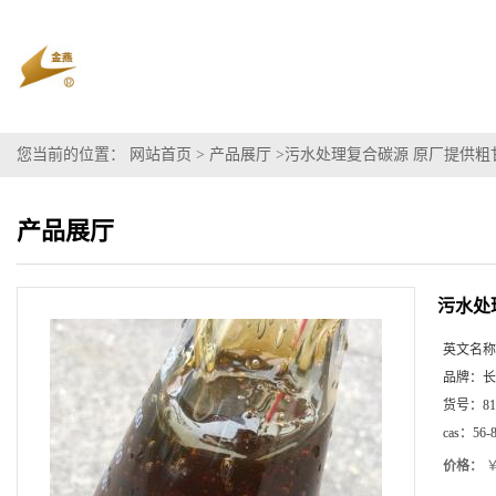
您当前的位置：
网站首页
>
产品展厅
>
污水处理复合碳源 原厂提供粗
产品展厅
污水处
英文名称
品牌：
长
货号：
81
cas：
56-
价格：
￥