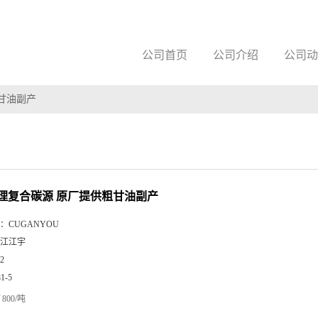
公司首页
公司介绍
公司动
甘油副产
理复合碳源 原厂提供粗甘油副产
：
CUGANYOU
江江宇
2
81-5
800/吨