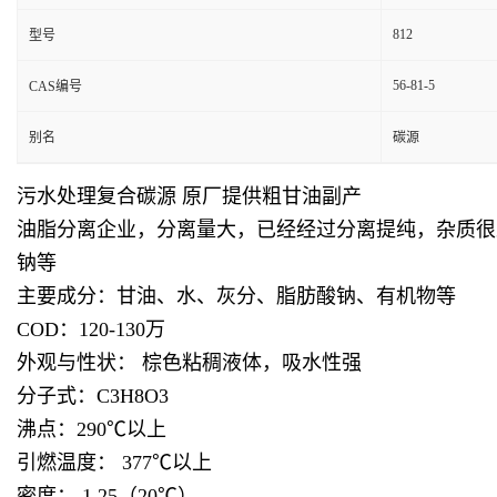
812
型号
56-81-5
CAS编号
别名
碳源
污水处理复合碳源 原厂提供粗甘油副产
油脂分离企业，分离量大，已经经过分离提纯，杂质很
钠等
主要成分：甘油、水、灰分、脂肪酸钠、有机物等
COD：120-130万
外观与性状： 棕色粘稠液体，吸水性强
分子式：C3H8O3
沸点：290℃以上
引燃温度： 377℃以上
密度： 1.25（20℃）