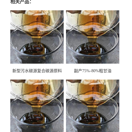
相关产品：
新型污水碳源复合碳源原料
副产75%-80%粗甘油
甘油COD120万