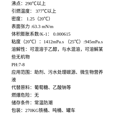
沸点：290℃以上
引燃温度： 377℃以上
密度： 1.25（20℃）
表面张力 :63.3 mN/m
体积膨胀系数/K-1： 0.000615
粘度（20℃）：1412mPa.s （25℃）:945mPa.s
溶解性：可混溶于乙醇，与水混溶，可溶解某
些无机物
PH:7-8
应用范围：助剂、污水处理碳源、微生物营养
液
代替原料：葡萄糖、乙酸钠等
燃爆危险：无
储存条件：常温防潮
包装：270KG铁桶、吨桶、罐车