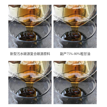
新型污水碳源复合碳源原料
副产75%-80%粗甘油
甘油COD120万