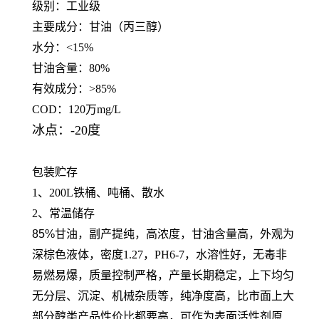
级别：工业级
主要成分：甘油（丙三醇）
水分：<15%
甘油含量：80%
有效成分：>85%
COD：120万mg/L
冰点：-20度
包装贮存
1、200L铁桶、吨桶、散水
2、常温储存
85%甘油
，副产提纯，高浓度，甘油含量高，外观为
深棕色液体，密度1.27，PH6-7，水溶性好，无毒非
易燃易爆，质量控制严格，产量长期稳定，上下均匀
无分层、沉淀、机械杂质等，纯净度高，比市面上大
部分醇类产品性价比都要高，可作为表面活性剂原