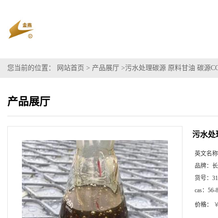
您当前的位置：
网站首页
>
产品展厅
>
污水处理碳源 原料甘油 碳源COD
产品展厅
污水处理
英文名称
品牌：
长
货号：
31
cas：
56-
价格：
￥