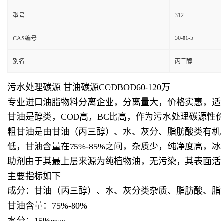
312
型号
56-81-5
CAS编号
别名
丙三醇
污水处理碳源 甘油碳源CODBOD60-120万
专业进口油脂物料分离企业，分离量大，价格实惠，适
甘油是醇类，COD高，BC比高，作为污水处理碳源
粗甘油
是由甘油（丙三醇）、水、灰分、脂肪酸类有机
低，甘油含量在75%-85%之间，杂质少，纯净度高
助剂由于其最上层来源为纯植物油，
无污染，其表面活
主要指标如下
成分：甘油（丙三醇）、水、灰分类杂质、脂肪酸、脂
甘油含量：75%-80%
水分：15%max