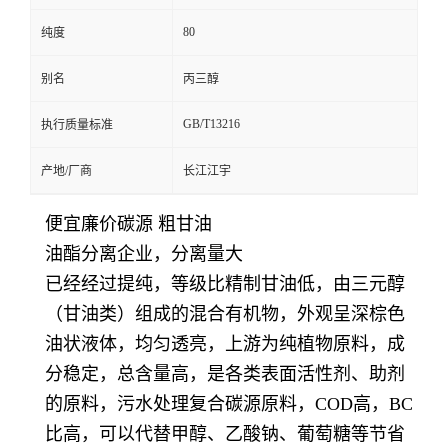
80
纯度
别名
丙三醇
GB/T13216
执行质量标准
产地/厂商
长江江宇
便宜廉价碳源 粗甘油
油酯分离企业，分离量大
已经经过提纯，等级比精制甘油低，由三元醇
（甘油类）组成的混合有机物，外观呈深棕色
油状液体，均匀透亮，上游为纯植物原料，成
分稳定，总含量高，是各类表面活性剂、助剂
的原料，污水处理复合碳源原料，COD高，BC
比高，可以代替甲醇、乙酸钠、葡萄糖等节省