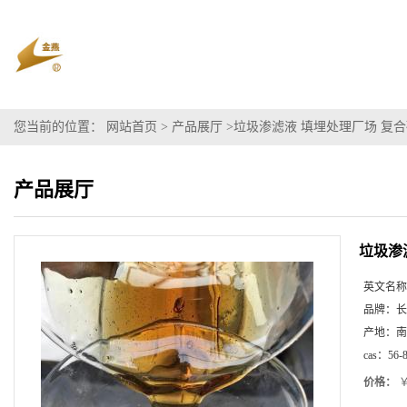
您当前的位置：
网站首页
>
产品展厅
>
垃圾渗滤液 填埋处理厂场 复合碳
产品展厅
垃圾渗
英文名称
品牌：
长
产地：
南
cas：
56-
价格：
￥