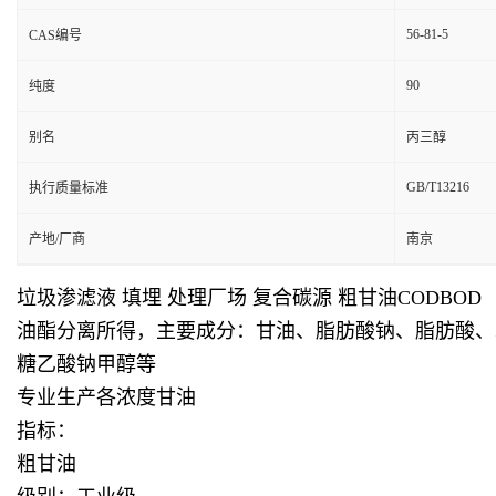
56-81-5
CAS编号
90
纯度
别名
丙三醇
GB/T13216
执行质量标准
产地/厂商
南京
垃圾渗滤液 填埋 处理厂场 复合碳源 粗甘油CODBOD
油酯分离所得，主要成分：甘油、脂肪酸钠、脂肪酸、水、
糖乙酸钠甲醇等
专业生产各浓度甘油
指标：
粗甘油