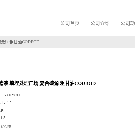
公司首页
公司介绍
公司动
源 粗甘油CODBOD
滤液 填埋处理厂场 复合碳源 粗甘油CODBOD
：
GANYOU
江江宇
京
81-5
800/吨