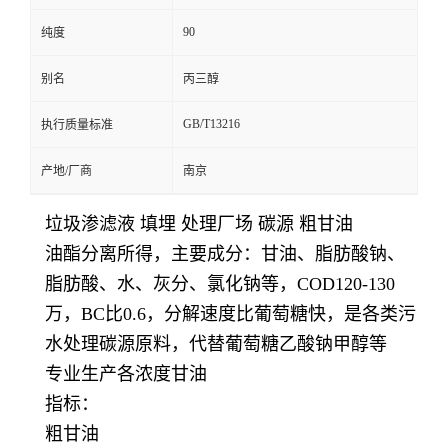
90
纯度
别名
丙三醇
GB/T13216
执行质量标准
产地/厂商
南京
垃圾渗滤液 填埋 处理厂场 碳源 粗甘油
油酯分离所得，主要成分：甘油、脂肪酸钠、
脂肪酸、水、灰分、氯化钠等，COD120-130
万，BC比0.6，分解速度比葡萄糖快，是各类污
水处理碳源原料，代替葡萄糖乙酸钠甲醇等
专业生产各浓度甘油
指标：
粗甘油