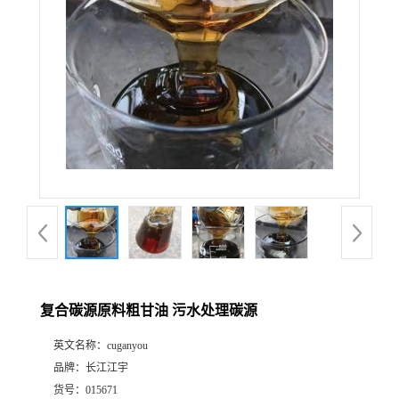
复合碳源原料粗甘油 污水处理碳源
英文名称：
cuganyou
品牌：
长江江宇
货号：
015671