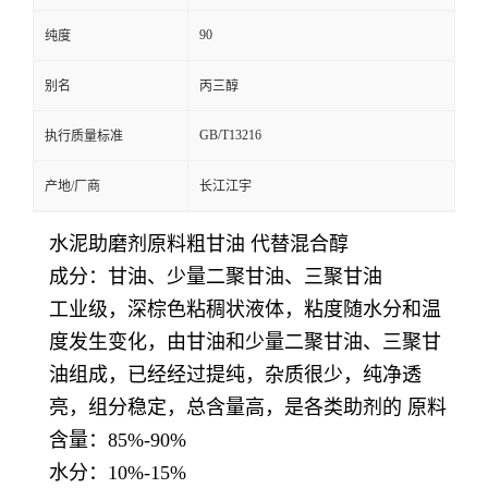
90
纯度
别名
丙三醇
GB/T13216
执行质量标准
产地/厂商
长江江宇
水泥助磨剂原料粗甘油 代替混合醇
成分：甘油、少量二聚甘油、三聚甘油
工业级，深棕色粘稠状液体，粘度随水分和温
度发生变化，由甘油和少量二聚甘油、三聚甘
油组成，已经经过提纯，杂质很少，纯净透
亮，组分稳定，总含量高，是各类助剂的 原料
含量：85%-90%
水分：10%-15%