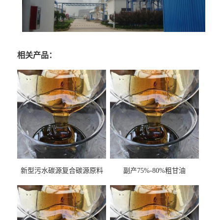
相关产品：
新型污水碳源复合碳源原料
副产75%-80%粗甘油
甘油COD120万