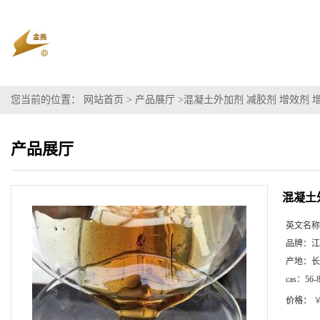
您当前的位置：
网站首页
>
产品展厅
>
混凝土外加剂 减胶剂 增效剂 
产品展厅
混凝土
英文名称
品牌：
江
产地：
长
cas：
56-
价格：
￥