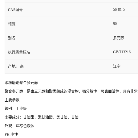
56-81-5
CAS编号
90
纯度
别名
多元醇
GB/T13216
执行质量标准
产地/厂商
江宇
水粉磨剂聚合多元醇
聚合多元醇，是由三元醇和酯类组成的混合物，强分散性，强表面活性，具有非常
主要参数:
级别：工业级
主要成分：甘油酯，聚甘油酯，类甘油，甘油
外观：深棕色液体
PH:中性