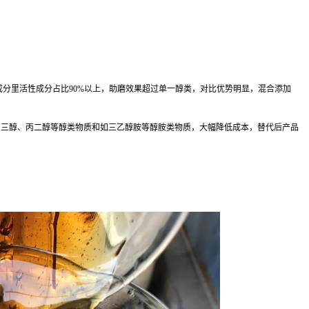
成分里活性成分占比90%以上，助磨效果超过单一醇类，对比优势明显，混合添加
丙三醇、丙二醇等醇类物质和如三乙醇胺等醇胺类物质，大幅降低成本，替代后产品