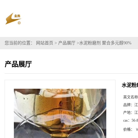
您当前的位置：
网站首页
>
产品展厅
>
水泥粉磨剂 聚合多元醇90%
产品展厅
水泥粉
英文名称
品牌：
江
产地：
江
cas：
56-
价格：
￥