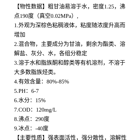
【物性数据】粗甘油易溶于水，密度1.25，沸
点190度（真空0.02MPa）,
1.外观为深棕色粘稠液体，粘度随浓度升高而
增加
2.混合物，主要成分为甘油，剩余为酯类、溶
解盐、灰分、水，各组分稳定
3.溶于水和脂族酮和醇类等有机溶剂，不溶于
大多数脂族烃类。
4.有效含量：80%-85%
5.PH：6-7
6.水分：15%
7.COD：120mg/L
8.沸点：290度
9.冰点：-40度
【主要性质】强表面活性，强分散性，溶解性