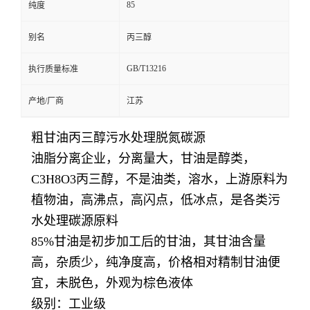
85
纯度
别名
丙三醇
GB/T13216
执行质量标准
产地/厂商
江苏
粗甘油丙三醇污水处理脱氮碳源
油脂分离企业，分离量大，甘油是醇类，
C3H8O3丙三醇，不是油类，溶水，上游原料为
植物油，高沸点，高闪点，低冰点，是各类污
水处理碳源原料
85%甘油是初步加工后的甘油，其甘油含量
高，杂质少，纯净度高，价格相对精制甘油便
宜，未脱色，外观为棕色液体
级别：工业级