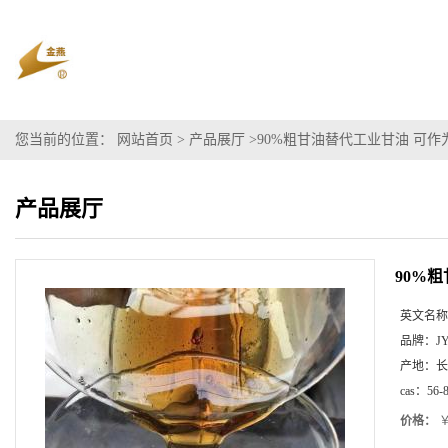
您当前的位置：
网站首页
>
产品展厅
>
90%粗甘油替代工业甘油 可
产品展厅
90%
英文名称
品牌：
J
产地：
长
cas：
56-
价格：
￥