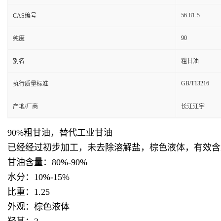
56-81-5
CAS编号
90
纯度
别名
粗甘油
GB/T13216
执行质量标准
产地/厂商
长江江宇
90%粗甘油，替代工业甘油
已经经过初步加工，未去除溶解盐，棕色液体，有效含
甘油含量：80%-90%
水分：10%-15%
比重：1.25
外观：棕色液体