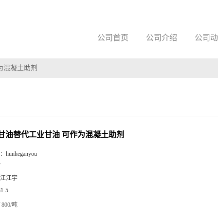
公司首页
公司介绍
公司动
作为混凝土助剂
粗甘油替代工业甘油 可作为混凝土助剂
：
hunheganyou
Y
江江宇
81-5
800/吨