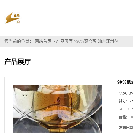
您当前的位置：
网站首页
>
产品展厅
>
90%聚合醇 油井润滑剂
产品展厅
90%
品牌：
J
货号：
22
cas：
56-
价格：
￥
发布日期