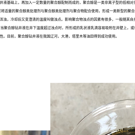
钻井液基础上，再加入一定数量的聚合醇配制而成的，聚合醇是一类非离子型的低相对
。通常将适量的聚合醇类处理剂与聚合醇类处理剂与聚合物配合使用，形成一类新型的
浑浊，冷却后又变澄清的温度叫做浊点。影响聚合物浊点的因素有很多，一般随其自
10℃，当聚合醇钻井液在井下温度超过浊点时，所形成的乳状液乳滴容易吸附在井壁上
性。目前，聚合醇钻井液在我国辽河，大港，塔里木等油田得到成功使用。