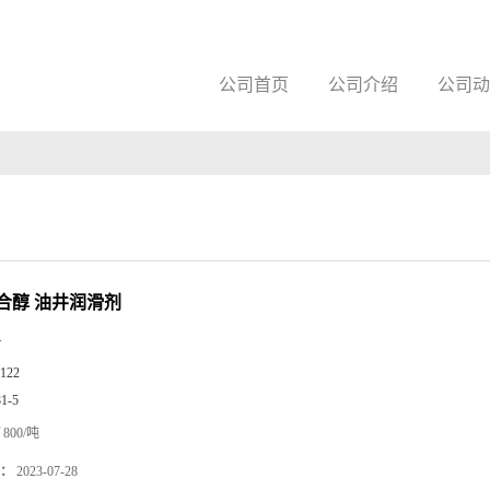
公司首页
公司介绍
公司动
聚合醇 油井润滑剂
Y
122
81-5
800/吨
：
2023-07-28