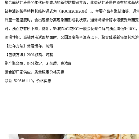
聚合醇钻井液是90年代研制成功的新型防塌钻井液，此类钻井液是在原有的水基
钻井液的某些特性其结构通式为（HOCH2CH2OH）n，主要产品有聚甘油等
升至一定温度时，会出现相分离现象而形成乳状液，通常降聚合醇水溶液受热而变
时，浊点亦有所下降，例如，5%的NaCl或KCl一般会使聚合醇的浊点降低5~
润滑性能，当钻井液返回地面时，又因温度降至浊点以下，聚合醇重新恢复其水溶
【贮存方法】常温储存，防潮
【包装方法】200L铁桶、吨桶
副产聚合醇，组分稳定，无杂质，高浓度
聚合醇厂家供应，质量稳定价格实惠
联系15205161119，价格实惠