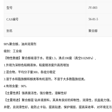
JY-003
型号
56-81-5
CAS编号
别名
聚合醇
90%聚合醇，油井润滑剂
级别：工业级
【物性数据】聚合醇易溶于水，密度1.3，沸点190度（真空0.02MPa）,
1.外观为深棕色粘稠液体，粘度随浓度升高而增加
2.混合物，平均分子量300，各组分稳定
3.溶于水和脂族酮和醇类等有机溶剂，不溶于大多数脂族烃类。
4.有效含量：90%
【主要性质】强表面活性，强分散性，溶解性好
【主要用途】聚合醇是 钻井液原料，其具有良好的抑制性、润滑性，抗盐能力强
井壁，且润滑性好，能防止卡钻、提高钻逮、保护储层、提高采收率、对环境无污