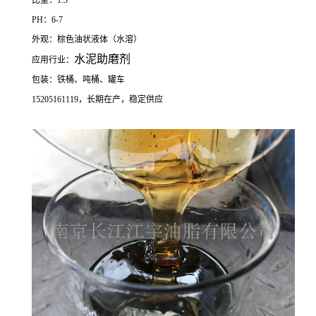
比重：1.3
PH：6-7
外观：棕色油状液体（水溶）
水泥助磨剂
应用行业：
包装：铁桶、吨桶、罐车
15205161119，长期在产，稳定供应