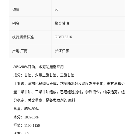
90
纯度
别名
聚合甘油
GB/T13216
执行质量标准
产地/厂商
长江江宇
80%-90%甘油，水泥助磨剂专用
成分：甘油、少量二聚甘油、三聚甘油
工业级，深棕色粘稠状液体，粘度随水分和温度发生变化，由甘油和少
量二聚甘油、三聚甘油组成，已经经过提纯，杂质很少，纯净透亮，组
分稳定，总含量高，是各类助剂的 原料
含量：85%-90%
水分：10%-15%
羟值：1100-1150