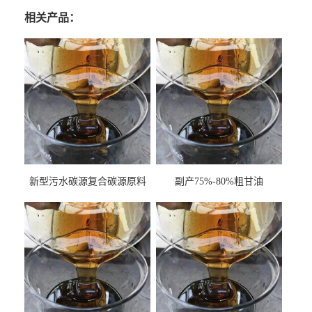
相关产品：
新型污水碳源复合碳源原料
副产75%-80%粗甘油
甘油COD120万