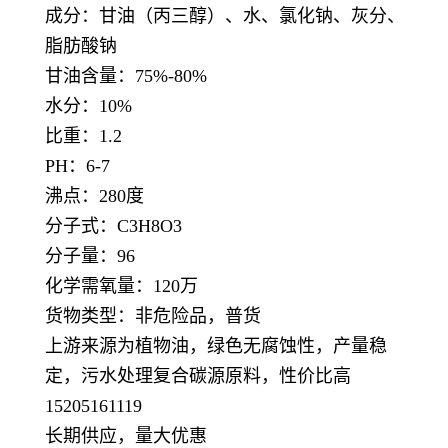
成分：甘油（丙三醇）、水、氯化钠、灰分、
脂肪酸钠
甘油含量：75%-80%
水分：10%
比重：1.2
PH：6-7
沸点：280度
分子式：C3H8O3
分子量：96
化学需氧量：120万
货物类型：非危险品，普货
上游来源为植物油，绿色无腐蚀性，产量稳
定，
污水处理复合碳源原料，性价比高
15205161119
长期供应，量大优惠