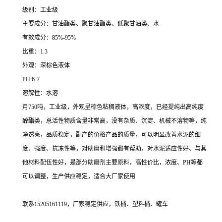
级别：工业级
主要成分：甘油酯类、聚甘油酯类、低聚甘油类、水
有效成分：85%-95%
比重：1.3
外观：深棕色液体
PH:6-7
溶解性：水溶
月750吨，工业级，外观呈棕色粘稠液体，高浓度，已经提纯出高纯度
醇酯类，总活性物质含量非常高，没有杂质、沉淀、机械不溶物等，纯
净透亮，品质稳定，副产的价格产品的质量，可以明显改善水泥的细
度、强度、抗冻性等，对助磨和增强都有帮助，对水泥适应性好、与其
他材料配伍性好，是部分助磨剂主要原料，高性价比，浓度、PH等都
可以调整，生产供应稳定，适合大厂家使用
联系15205161119，厂家稳定供应，铁桶、塑料桶、罐车