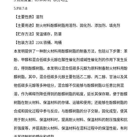
3.有效含量：85%-90%，水分可控
5.PH:7-8
【主要性质】溶剂
【主要用途】耐火材料酚醛树脂用溶剂、固化剂、添加剂、填充剂
【贮存方法】常温储存，防潮
【包装方法】220L铁桶、吨桶
本发明提供了一种耐火材料用酚醛树脂的制备方法，包括以下步骤：苯
酚、甲醛和混合低碳多元醇在酸性催化剂或碱性催化剂的作用下发生反
应，得到酚醛树脂。本发明以混合低碳多元醇为原料制备耐火材料用酚
醛树脂，其中，混合低碳多元醇主要包括乙二醇、丙二醇、甘油以及其
他低碳多元醇等多种组分，混合醇不仅能够与酚醛树脂以任意比例混
溶，作为稀释剂降低得到的酚醛树脂的粘度，延长其保存期，便于酚醛
树脂在耐火材料、保温材料的存储、运输和使用；还能够在酚醛树脂的
合成和固化过程中参与反应，与酚醛树脂的分子交联，固化成型，使其
用于耐火材料、保温材料时，提高耐火材料、保温材料的耐压强度和抗
折强度等，并提高耐火材料、保温材料在混料过程中的保湿性能，有利