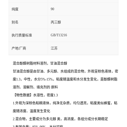
90
纯度
别名
丙三醇
GB/T13216
执行质量标准
产地/厂商
江苏
混合酚醛树脂材料溶剂，甘油混合醇
甘油混合醇是由甘油、多元醇、水组成的混合物，外观呈棕色液体，密
度1.3，中性，水分5%-15%，粘度随温度和水分发生变化，是酚醛树脂
溶剂、溶解剂、填充剂的 原料
【物性数据】水溶性，密度1.3
1.外观为深棕色粘稠液体，纯净无杂质，均匀透亮，粘度类似蜂蜜，粘
度随浓度、温度发生变化
2.混合物，主要成分为多元醇 类，高浓度，各组分成分长期稳定