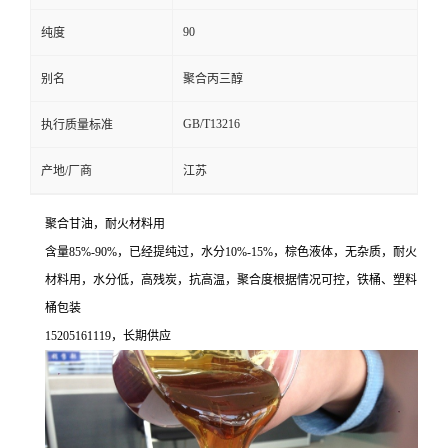
90
纯度
别名
聚合丙三醇
GB/T13216
执行质量标准
产地/厂商
江苏
聚合甘油，耐火材料用
含量85%-90%，已经提纯过，水分10%-15%，棕色液体，无杂质，耐火
材料用，水分低，高残炭，抗高温，聚合度根据情况可控，铁桶、塑料
桶包装
15205161119，长期供应