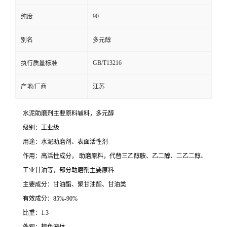
90
纯度
别名
多元醇
GB/T13216
执行质量标准
产地/厂商
江苏
水泥助磨剂主要原料辅料，多元醇
级别：工业级
用途：水泥助磨剂、表面活性剂
作用：高活性成分， 助磨原料，代替三乙醇胺、乙二醇、二乙二醇、
工业甘油等，部分助磨剂主要原料
主要成分：甘油酯、聚甘油酯、甘油类
有效成分：85%-90%
比重：1.3