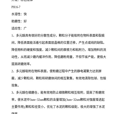
外观：棕色液体
PH:6-7
水溶性：快
助磨性：好
适应性：广
1、多元醇具有很好的分散性成分，颗粒分子能吸附在物料表面和裂痕
间，降低表面能活着引起表面层晶格的位置迁移，产生点或线的缺陷。
降低物料的硬度和强度，减少颗粒间的摩擦力和粘附力，增加物料的流
动性，从而减少磨内缓冲作用，降低磨粉用量，不但节省产能，更极大
提高研磨效率。
2、多元醇吸附在物料表面，使粉磨过程中产生的静电凝聚力达到屏
蔽，减少颗粒间、颗粒和研磨体间的相互聚集，有效地清除包球、包锻
现象。
3、多元醇在细磨仓，能有效地防止细微颗粒相互吸附，提高了粉磨效
率，使水泥中3um~32um颗粒的含量增加(3um~32um颗粒对强度增进起
主要作用),颗粒粒径变小，优化了水泥的颗粒级配，极大的增强了水泥