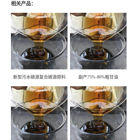
相关产品：
新型污水碳源复合碳源原料
副产75%-80%粗甘油
甘油COD120万