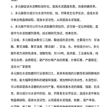
强度。
4、多元醇促进水泥颗粒球形化，提高水泥圆度系数，改善研磨效率。
5、多元醇部分成分与水泥中的铝、硅、钙等发生化学反应，造成水泥
中氧化物晶格缺陷，提高水泥活性，从而提高水泥强度。
6、多元醇不但可以作为水泥助磨剂添加剂，还可按一定比例搭配，直
接作为水泥助磨剂使用。经长期研究测试，效果优异。
工业级，多元醇是由聚合三元醇、酯组成的混合物，主要成分为：甘油
酯、聚甘油酯、聚甘油类（聚合醇）、甘油、水，有效成分90%，多元
醇外观为深棕色液体，溶解性强，月550吨，高浓度，工业级标准，纯
净无杂质，品质稳定，副产的价格产品的质量，价格实惠，产量稳定，
适合大厂家使用
多元醇在水泥助磨剂行业使用已久，其具有极强的分散性和消除静电的
作用，能大幅降低物料的硬度和强度，增加物料的流动性，水溶性好，
可以明显提高水泥磨机的台时产量，明显改善水泥的细度、强度、抗冻
性，部分成分与水泥中的铝、硅、钙等发生化学反应，造成水泥中氧化
物晶格缺陷，提高水泥活性，从而提高水泥强度，助磨 ，提产率高，