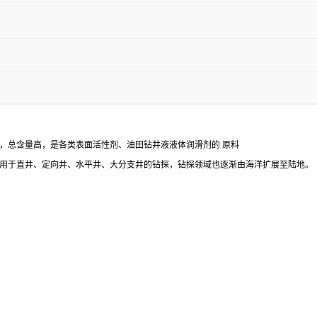
，总含量高，是各类表面活性剂、油田钻井液液体润滑剂的 原料
用于直井、定向井、水平井、大分支井的钻探，钻探领域也逐渐由海洋扩展至陆地。