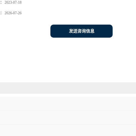
：
2023-07-18
：
2026-07-26
发送咨询信息