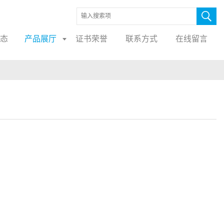
态
产品展厅
证书荣誉
联系方式
在线留言